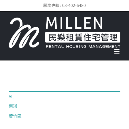
Skip
服務專線 : 03-402-6480
to
content
All
南崁
蘆竹區