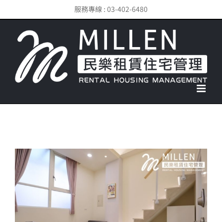
Skip
服務專線 : 03-402-6480
to
content
View
Larger
Image