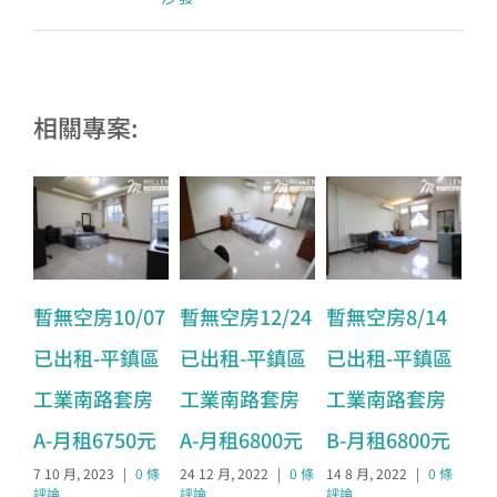
相關專案:
暫無空房10/07
暫無空房12/24
暫無空房8/14
暫
已出租-平鎮區
已出租-平鎮區
已出租-平鎮區
出
工業南路套房
工業南路套房
工業南路套房
豐
A-月租6750元
A-月租6800元
B-月租6800元
租
7 10 月, 2023
|
0 條
24 12 月, 2022
|
0 條
14 8 月, 2022
|
0 條
6 2
評論
評論
評論
論