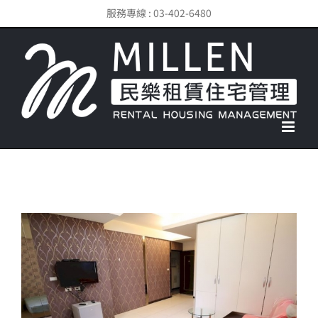
Skip
服務專線 : 03-402-6480
to
content
View
Larger
Image