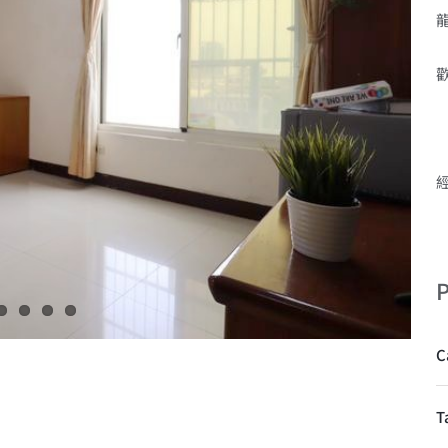
歡
P
C
T