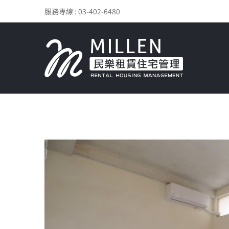
Skip
服務專線 : 03-402-6480
to
content
View
Larger
Image