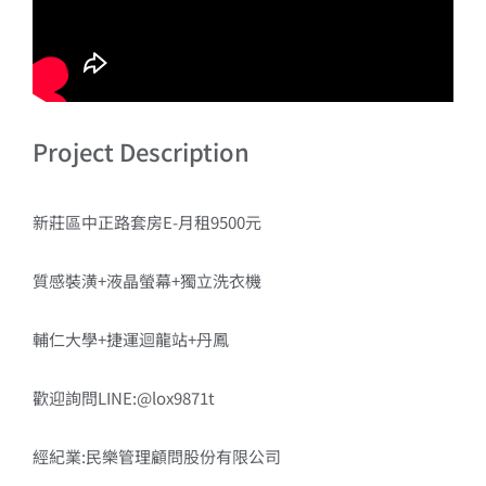
Project Description
新莊區中正路套房E-月租9500元
質感裝潢+液晶螢幕+獨立洗衣機
輔仁大學+捷運迴龍站+丹鳳
歡迎詢問LINE:@lox9871t
經紀業:民樂管理顧問股份有限公司