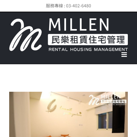
Skip
服務專線 : 03-402-6480
to
content
View
Larger
Image