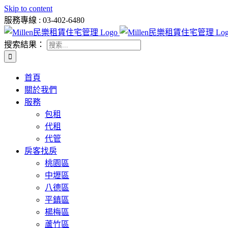
Skip to content
服務專線 : 03-402-6480
搜索結果：
首頁
關於我們
服務
包租
代租
代管
房客找房
桃園區
中壢區
八德區
平鎮區
楊梅區
蘆竹區