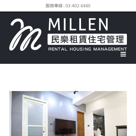
Skip
服務專線 : 03-402-6480
to
content
View
Larger
Image