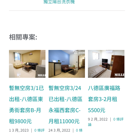
獨立陽台洗衣機
相關專案:
暫無空房3/1已
暫無空房3/24
八德區廣福路
八
出租-八德區東
已出租-八德區
套房3-2月租
套
勇街套房B-月
永福西套房C-
5500元
6
9 2 月, 2022
|
0 條評
9 2
租9800元
月租11000元
論
論
1 3 月, 2023
|
0 條評
24 3 月, 2022
|
0 條